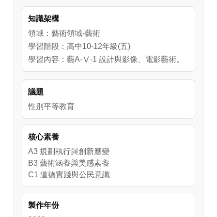
式攝影的特色以及創作手法，進而將之前小組
知識架構
討論出的隊名，用編導式攝影的方式呈現。
領域：藝術領域-藝術
學習階段：高中10-12年級(五)
學習內容：藝A-Ⅴ-1 設計與影像、電影藝術。
議題
性別平等教育
核心素養
A3 規劃執行與創新應變
B3 藝術涵養與美感素養
C1 道德實踐與公民意識
製作年份