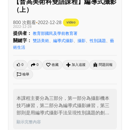
【普高美術科雙語課程】編導式攝影
（上）
800 次觀看
2022-12-28
video
2022-12-28
提供者：
教育部國民及學前教育署
關鍵字：
雙語美術
、
編導式攝影
、
攝影
、
性別議題
、
藝
術生活
0
0
收藏
加入追蹤
問題回報
檢舉
本課程主要分為三部分，第一部分為攝影機本
技巧練習，第二部分為編導式攝影練習，第三
部則是用編導式攝影手法呈現性別議題的創
作。本片為第二部分的課程內容。

顯示完整內容
課程藉由讓學生觀看編導式作品，分析出編導