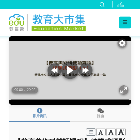
:::
跳到主要內容
:::
00:00
/
20:02
影片資訊
評論