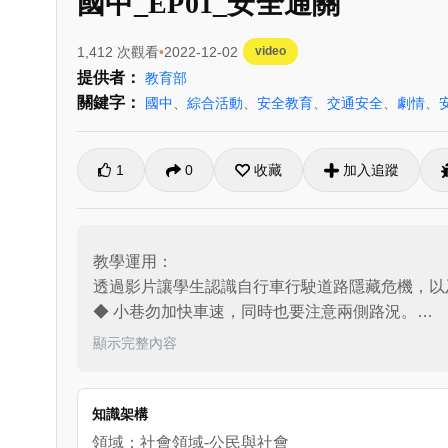
國中_EP01_安全通關
1,412 次觀看
2022-12-02
video
提供者：
教育部
關鍵字：
國中
、
綜合活動
、
安全教育
、
交通安全
、
劇情
、
1
0
收藏
加入追蹤
教學運用：

透過影片讓學生認識自行車行駛道路隱藏危機，以
◆ 小巷勿加快車速，同時也要注意兩側路況。

◆ 聽音樂不專心騎乘，影響騎士感知反應時間，增
顯示完整內容
◆ 夜間騎乘穿著要顯眼。

◆ 先擺頭察看後方無來車，再由左側繞過它

知識架構
故事大綱：

領域：社會領域-公民與社會