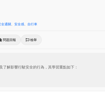
安全通關
、
安全感
、
自行車
問題回報
檢舉
及了解影響行駛安全的行為，其學習重點如下：

加事故風險。
