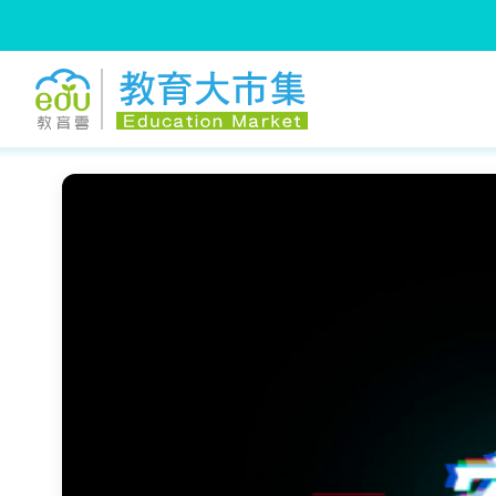
:::
跳到主要內容
:::