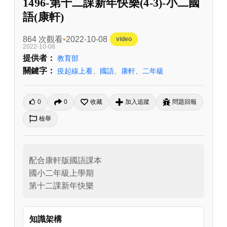
1496-第十二課新年快樂(4-3)-小二國
語(康軒)
864 次觀看
2022-10-08
video
2022-10-08
提供者：
教育部
關鍵字：
疫起線上看
、
國語
、
康軒
、
二年級
0
0
收藏
加入追蹤
問題回報
檢舉
配合康軒版國語課本

國小二年級上學期

第十二課新年快樂
知識架構