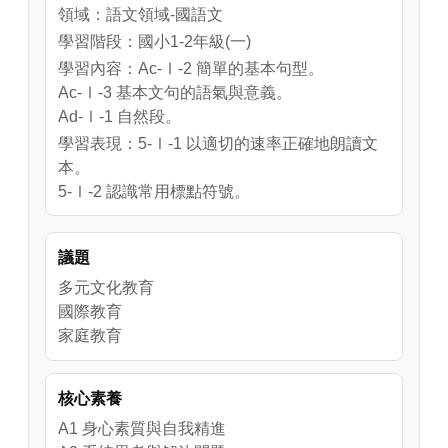
領域：語文領域-國語文
學習階段：國小1-2年級(一)
學習內容：Ac-Ⅰ-2 簡單的基本句型。
Ac-Ⅰ-3 基本文句的語氣與意義。
Ad-Ⅰ-1 自然段。
學習表現：5-Ⅰ-1 以適切的速率正確地朗讀文
本。
5-Ⅰ-2 認識常用標點符號。
5-Ⅰ-3 讀懂與學習階段相符的文本。
5-Ⅰ-4 了解文本中的重要訊息與觀點。
議題
5-Ⅰ-5 認識簡易的記敘、抒情及應用文本的特
徵。
多元文化教育
5-Ⅰ-6 利用圖像、故事結構等策略，協助文本
國際教育
的理解與內容重述。
家庭教育
5-Ⅰ-7 運用簡單的預測、推論等策略，找出句
子和段落明示的因果關係，理解文本內容。
核心素養
A1 身心素質與自我精進