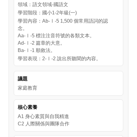
領域：語文領域-國語文
學習階段：國小1-2年級(一)
學習內容：Ab-Ⅰ-5 1,500 個常用語詞的認
念。
Aa-Ⅰ-5 標注注音符號的各類文本。
Ad-Ⅰ-2 篇章的大意。
Ba-Ⅰ-1 順敘法。
學習表現：2-Ⅰ-2 說出所聽聞的內容。
1-Ⅰ-3 能理解話語、詩歌、故事的訊息，有適
切的表情跟肢體語言。
議題
3-Ⅰ-1 正確認念、拼讀及書寫注音符號。
5-Ⅰ-1 以適切的速率正確地朗讀文本。
家庭教育
5-Ⅰ-3 讀懂與學習階段相符的文本。
核心素養
A1 身心素質與自我精進
C2 人際關係與團隊合作