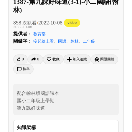
1387-第九課好味道(3-1)-小二國語(翰
林)
858 次觀看
2022-10-08
video
2022-10-08
提供者：
教育部
關鍵字：
疫起線上看
、
國語
、
翰林
、
二年級
0
0
收藏
加入追蹤
問題回報
檢舉
配合翰林版國語課本

國小二年級上學期

第九課好味道
知識架構