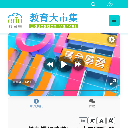
:::
跳到主要內容
:::
00:04
/
14:00
影片資訊
評論