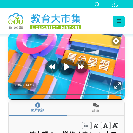
:::
跳到主要內容
:::
00:04
/
14:20
影片資訊
評論