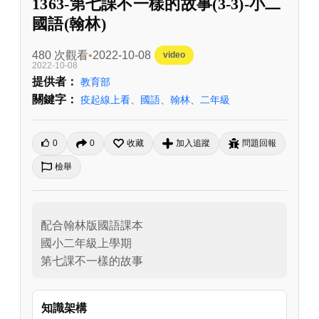
1363-第七課不一樣的故事(3-3)-小二
國語(翰林)
480 次觀看
2022-10-08
video
2022-10-08
提供者：
教育部
關鍵字：
疫起線上看
、
國語
、
翰林
、
二年級
0
0
收藏
加入追蹤
問題回報
檢舉
配合翰林版國語課本

國小二年級上學期

第七課不一樣的故事
知識架構