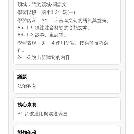
領域：語文領域-國語文
學習階段：國小1-2年級(一)
學習內容：Ac-Ⅰ-3 基本文句的語氣與意義。
Aa-Ⅰ-5 標注注音符號的各類文本。
Ad-Ⅰ-3 故事、童詩等。
學習表現：6-Ⅰ-4 使用仿寫、接寫等技巧寫
作。
2-Ⅰ-2 說出所聽聞的內容。
1-Ⅰ-3 能理解話語、詩歌、故事的訊息，有適
切的表情跟肢體語言。
議題
5-Ⅰ-7 運用簡單的預測、推論等策略，找出句
子和段落明示的因果關係，理解文本內容。
法治教育
核心素養
B1 符號運用與溝通表達
製作年份