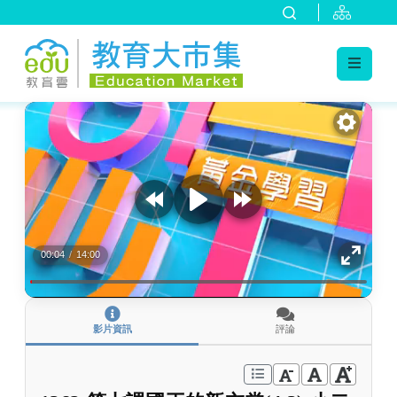
:::
跳到主要內容
:::
00:04
/
14:00
影片資訊
評論