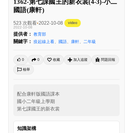
1362-第七課國王的新衣裳(4-3)-小二
國語(康軒)
523 次觀看
2022-10-08
video
2022-10-08
提供者：
教育部
關鍵字：
疫起線上看
、
國語
、
康軒
、
二年級
0
0
收藏
加入追蹤
問題回報
檢舉
配合康軒版國語課本

國小二年級上學期

第七課國王的新衣裳
知識架構