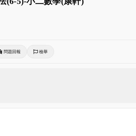
法(6-5)-小二數學(康軒)
問題回報
檢舉