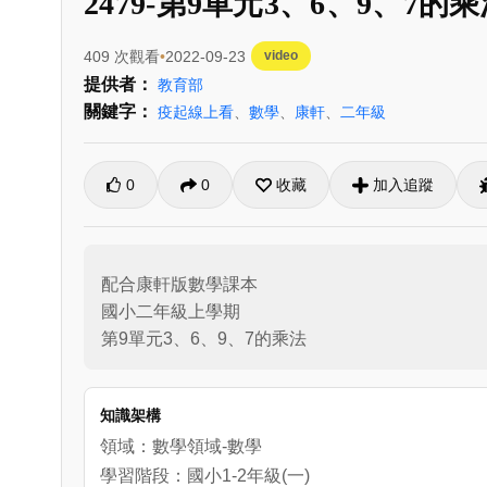
2479-第9單元3、6、9、7的乘
409 次觀看
2022-09-23
video
提供者：
教育部
關鍵字：
疫起線上看
、
數學
、
康軒
、
二年級
0
0
收藏
加入追蹤
配合康軒版數學課本

國小二年級上學期

第9單元3、6、9、7的乘法
知識架構
領域：數學領域-數學
學習階段：國小1-2年級(一)