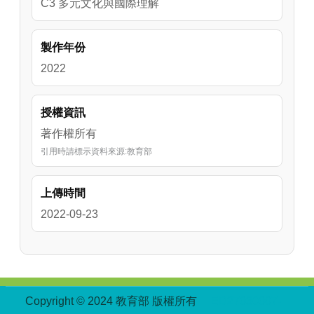
C3 多元文化與國際理解
學習表現：s-Ⅰ-1 從操作活動，初步認識物體
與常見幾何形體的幾何特徵。
製作年份
2022
授權資訊
著作權所有
引用時請標示資料來源:教育部
上傳時間
2022-09-23
:::
Copyright © 2024 教育部 版權所有
ED27030007-