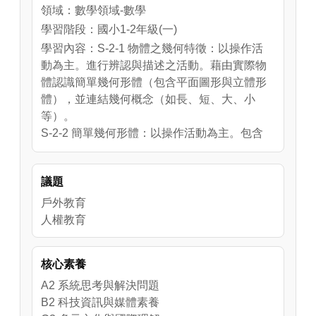
領域：數學領域-數學
學習階段：國小1-2年級(一)
學習內容：S-2-1 物體之幾何特徵：以操作活
動為主。進行辨認與描述之活動。藉由實際物
體認識簡單幾何形體（包含平面圖形與立體形
體），並連結幾何概念（如長、短、大、小
等）。
S-2-2 簡單幾何形體：以操作活動為主。包含
平面圖形與立體形體。辨認與描述平面圖形與
立體形體的幾何特徵並做分類。
議題
S-2-4 平面圖形的邊長：以操作活動與直尺實
測為主。認識特殊幾何圖形的邊長關係。含周
戶外教育
長的計算活動。
人權教育
領域：自然科學領域-自然科學
核心素養
學習階段：國中7-9年級(四)
A2 系統思考與解決問題
學習內容：S-1-2 形體的操作：以操作活動為
B2 科技資訊與媒體素養
主。描繪、複製、拼貼、堆疊。