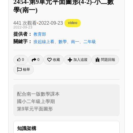
2454-第9單元平面圖形(4-2)-小二數
學(南一)
441 次觀看
2022-09-23
video
2022-09-23
提供者：
教育部
關鍵字：
疫起線上看
、
數學
、
南一
、
二年級
0
0
收藏
加入追蹤
問題回報
檢舉
配合南一版數學課本

國小二年級上學期

第9單元平面圖形
知識架構