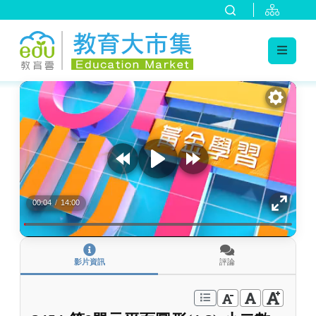
:::
跳到主要內容
:::
00:04
/
14:00
影片資訊
評論