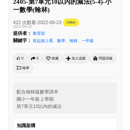
2405-第7單元10以內的減法(5-4)-小
一數學(翰林)
422 次觀看
2022-09-23
video
2022-09-23
提供者：
教育部
關鍵字：
疫起線上看
、
數學
、
翰林
、
一年級
0
0
收藏
加入追蹤
問題回報
檢舉
配合翰林版數學課本

國小一年級上學期

第7單元10以內的減法
知識架構