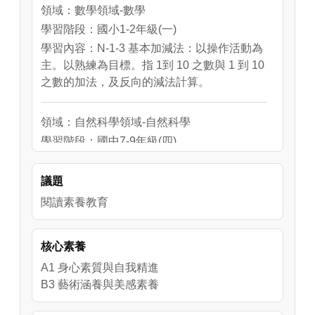
領域：數學領域-數學
學習階段：國小1-2年級(一)
學習內容：N-1-3 基本加減法：以操作活動為
主。以熟練為目標。指 1到 10 之數與 1 到 10
之數的加法，及反向的減法計算。
領域：自然科學領域-自然科學
學習階段：國中7-9年級(四)
學習內容：N-1-2 加法和減法：加法和減法的
意義與應用。含「添加型」、「併加型」、
議題
「拿走型」、「比較型」等應用問題。加法和
閱讀素養教育
減法算式。
學習表現：n-Ⅰ-2 理解加法和減法的意義，熟
練基本加減法並能流暢計算。
核心素養
A1 身心素質與自我精進
B3 藝術涵養與美感素養