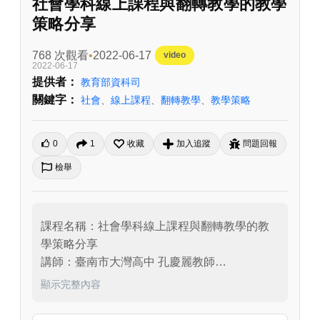
社會學科線上課程與翻轉教學的教學
策略分享
768 次觀看
2022-06-17
video
2022-06-17
提供者：
教育部資科司
關鍵字：
社會
、
線上課程
、
翻轉教學
、
教學策略
0
1
收藏
加入追蹤
問題回報
檢舉
課程名稱：社會學科線上課程與翻轉教學的教
學策略分享

講師：臺南市大灣高中 孔慶麗教師

主持人：國立東華大學 劉明洲教授

顯示完整內容
課程內容：本場次線上教學教師增能研習邀請
到臺南市教育局課程督學孔慶麗教師擔任講