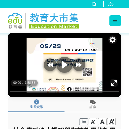
:::
跳到主要內容
:::
00:00
/
1:58:38
影片資訊
評論