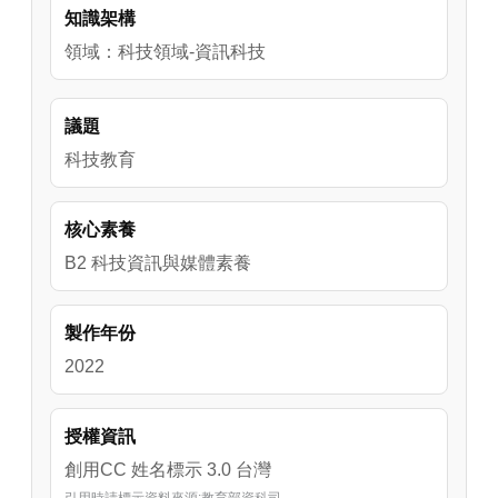
知識架構
師，分享慶麗老師在社會科線上課程與翻轉教
學的心得，講師歸納出線上教學時的四個小重
領域：科技領域-資訊科技
點：儀式感、動靜切換、參與度、表達力，老
師們若是掌握了這四點，將來在線上教學能夠
議題
更如魚得水。了解理念之後，講師更是詳細的
分享他在線上教學的方式以及如何利用Google
科技教育
日曆開設小組meet會議室，以及Google Slides
的使用技巧與教學設計應用，還有Jamboard設
核心素養
計概念，淺顯易懂的講解以及豐富的研習內容
B2 科技資訊與媒體素養
讓與會老師們獲益良多。
製作年份
2022
授權資訊
創用CC 姓名標示 3.0 台灣
引用時請標示資料來源:教育部資科司