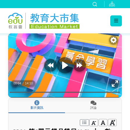
:::
跳到主要內容
:::
00:04
/
14:10
影片資訊
評論