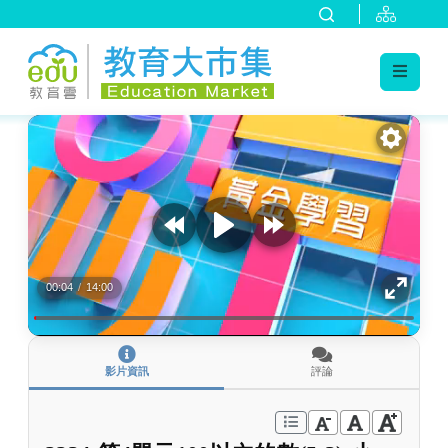
:::
跳到主要內容
:::
00:04
/
14:00
影片資訊
評論