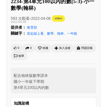
2234-第4單元100以內的數(5-3)-小一
數學(翰林)
593 次觀看
2022-04-08
video
2022-04-08
提供者：
教育部
關鍵字：
疫起線上看
、
數學
、
翰林
、
一年級
0
0
收藏
加入追蹤
問題回報
檢舉
配合翰林版數學課本

國小一年級下學期

第4單元100以內的數
知識架構