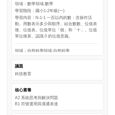
領域：數學領域-數學
學習階段：國小1-2年級(一)
學習內容：N-1-1 一百以內的數：含操作活
動。用數表示多少與順序。結合數數、位值表
徵、位值表。位值單位「個」和「十」。位值
單位換算。認識 0 的位值意義。
領域：自然科學領域-自然科學
學習階段：國中7-9年級(四)
學習內容：N-1-1 一百以內的數：含操作活
議題
動。用數表示多少與順序。結合數數、位值表
科技教育
徵、位值表。位值單位「個」和「十」。位值
單位換算。認識 0 的位值意義。
學習表現：n-Ⅰ-1 理解一千以內數的位值結
核心素養
構，據以做為四則運算之基礎。
A2 系統思考與解決問題
B1 符號運用與溝通表達