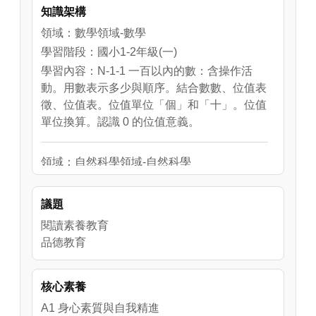
知識架構
領域：數學領域-數學
學習階段：國小1-2年級(一)
學習內容：N-1-1 一百以內的數：含操作活
動。用數表示多少與順序。結合數數、位值表
徵、位值表。位值單位「個」和「十」。位值
單位換算。認識 0 的位值意義。
領域：自然科學領域-自然科學
學習階段：國中7-9年級(四)
學習內容：N-1-1 一百以內的數：含操作活
議題
動。用數表示多少與順序。結合數數、位值表
閱讀素養教育
徵、位值表。位值單位「個」和「十」。位值
品德教育
單位換算。認識 0 的位值意義。
學習表現：n-Ⅰ-1 理解一千以內數的位值結
構，據以做為四則運算之基礎。
核心素養
A1 身心素質與自我精進