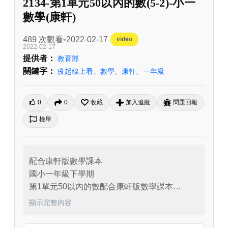
2134-第1單元50以內的數(5-2)-小一
數學(康軒)
489 次觀看
2022-02-17
video
2022-02-17
提供者：
教育部
關鍵字：
疫起線上看
、
數學
、
康軒
、
一年級
0
0
收藏
加入追蹤
問題回報
檢舉
配合康軒版數學課本

國小一年級下學期

第1單元50以內的數配合康軒版數學課本

國小一年級下學期

顯示完整內容
第1單元50以內的數