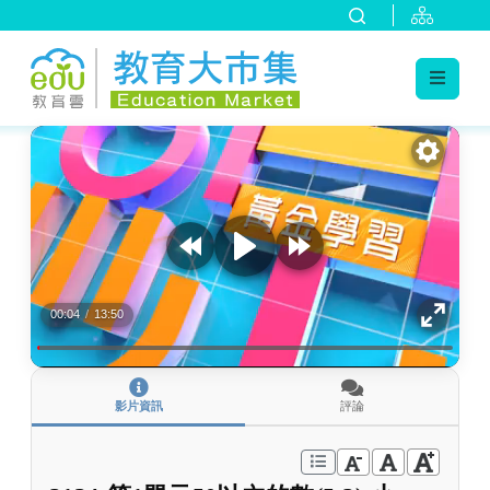
:::
跳到主要內容
:::
00:04
/
13:50
影片資訊
評論