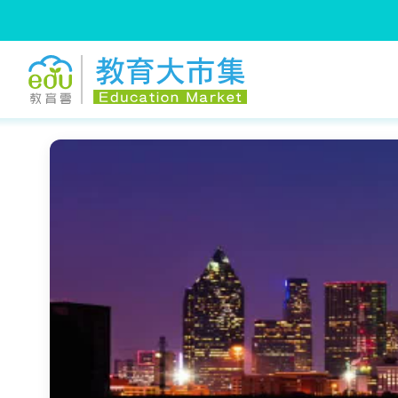
:::
跳到主要內容
:::