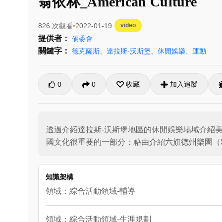
翁依林_American Culture
826 次觀看
2022-01-19
video
提供者：
僑委會
關鍵字：
德克薩斯
、
達拉斯-沃斯堡
、
休閒娛樂
、
運動
0
0
收藏
加入追蹤
透過介紹達拉斯-沃斯堡地區的休閒娛樂場域介紹美
國文化很重要的一部分；藉由介紹六旗德州樂園（Six 
知識架構
領域：綜合活動領域-輔導
領域：綜合活動領域-生涯規劃