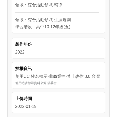
主，有南瓜、蜘蛛的裝飾，最棒的是萬聖節時
領域：綜合活動領域-輔導
老師不會指派作業，所以小朋友可以在晚上到
鄰居家敲門要糖果吃。不過，這些國高中後，
領域：綜合活動領域-生涯規劃
學校就不會主辦這些節慶活動，但學生們還是
學習階段：高中10-12年級(五)
會買糖果與同學互相分享，一直到成人，這些
節慶活動都在美國文化中扮演重要角色。
製作年份
2022
授權資訊
創用CC 姓名標示-非商業性-禁止改作 3.0 台灣
引用時請標示資料來源:僑委會
上傳時間
2022-01-19