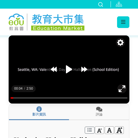
:::
跳到主要內容
:::
00:04
/
2:50
影片資訊
評論