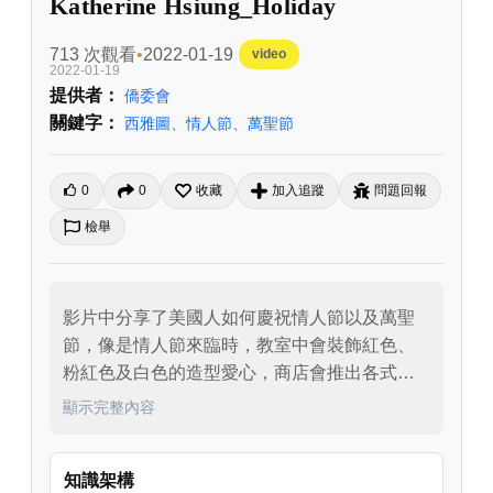
Katherine Hsiung_Holiday
713 次觀看
2022-01-19
video
2022-01-19
提供者：
僑委會
關鍵字：
西雅圖
、
情人節
、
萬聖節
0
0
收藏
加入追蹤
問題回報
檢舉
影片中分享了美國人如何慶祝情人節以及萬聖
節，像是情人節來臨時，教室中會裝飾紅色、
粉紅色及白色的造型愛心，商店會推出各式各
樣的零食包裝，小朋友則會手作各式的情人節
顯示完整內容
糖果盒，包括時髦的糖果盒，裝入彼此互送的
糖果；而萬聖節時，也會有一些特別的糖果及
知識架構
萬聖節裝扮等，顏色則是以橘、黑、紫色為