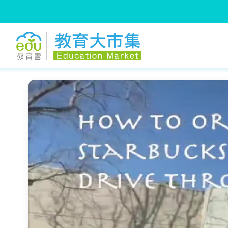
:::
跳到主要內容
:::