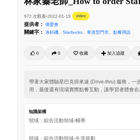
林家蓁老師_How to order Starb
972 次觀看
2022-01-19
video
提供者：
僑委會
關鍵字：
洛杉磯
、
Starbucks
、
車道型門市
、
點餐用語
0
0
收藏
加入追蹤
帶著大家體驗星巴克得來速 (Drive-thru
用，最後還有現場實際點餐互動，讓學習者體會在
知識架構
領域：綜合活動領域-輔導
領域：綜合活動領域-生涯規劃