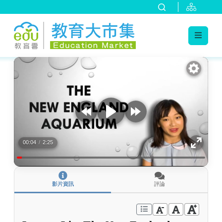
:::
跳到主要內容
:::
00:04
/
2:25
影片資訊
評論