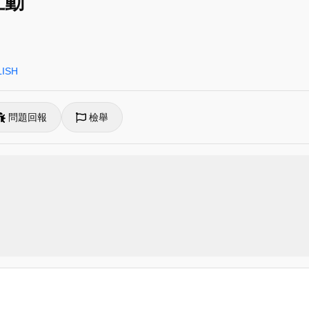
互動
ISH
問題回報
檢舉
義市世賢國小張琬琦老師擔任講師，主要是分享自身備英語課時
va》，可以製作上課用的簡報、影片、海報等等，操作簡易好上手；
課堂上；隨堂測驗好幫手《Blooket》，先利用Quizlet匯
ISH》，訓練聽力、閱讀的好用平台，很多實用的資源可以利用
多，希望能在聽到講師分享更多的教學經驗。