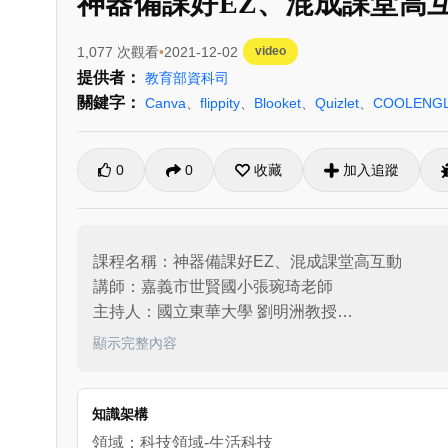
神器備課好EZ、混成課堂高
1,077 次觀看
2021-12-02
video
提供者：
教育部資科司
關鍵字：
Canva
、
flippity
、
Blooket
、
Quizlet
、
COOLENGL
0
0
收藏
加入追蹤
課程名稱：神器備課好EZ、混成課堂高互動

講師：嘉義市世賢國小張琬琦老師

主持人：國立東華大學 劉明洲教授

課程內容：本場次線上教學教師增能課程邀請到嘉
顯示完整內容
互動的方式。首先介紹的是製作教材的好幫手《Can
在課堂玩一些小遊戲或是小測驗，讓學生可以更加專注在
生對單字的印象；超多好用資源《COOLENGL
知識架構
驗，與會的老師們回饋研習課程精彩充實且受益良
領域：科技領域-生活科技