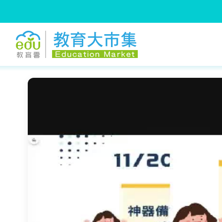
:::
跳到主要內容
:::