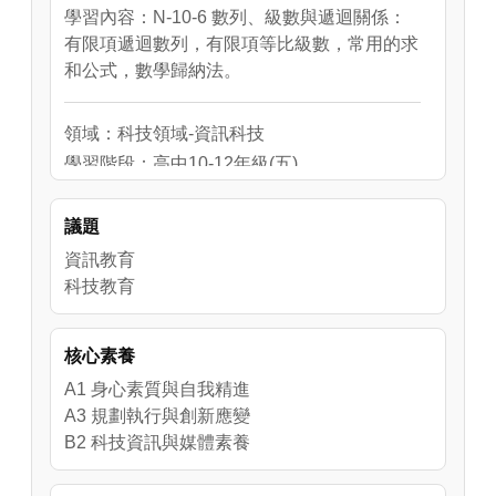
學習內容：N-10-6 數列、級數與遞迴關係：
有限項遞迴數列，有限項等比級數，常用的求
和公式，數學歸納法。
領域：科技領域-資訊科技
學習階段：高中10-12年級(五)
學習內容：資 P-Ⅴ-1 文字式程式設計概念與
實作。
議題
資 P-Ⅴ-2 陣列資料結構的程式設計實作。
資訊教育
資 P-Ⅴ-3 重要演算法的程式設計實作。
科技教育
資 T-Ⅴ-1 數位合作共創的概念與工具使用。
資 H-Ⅴ-3 資訊科技對人與社會的影響與衝
擊。
核心素養
生 N-Ⅴ-2 工程、科技、科學與數學的統整與
A1 身心素質與自我精進
應用。
A3 規劃執行與創新應變
生 P-Ⅴ-1 工程設計與實作。
B2 科技資訊與媒體素養
生 A-Ⅴ-2 機電整合與控制的設計與應用。
生 S-Ⅴ-1 工程科技議題的探究。