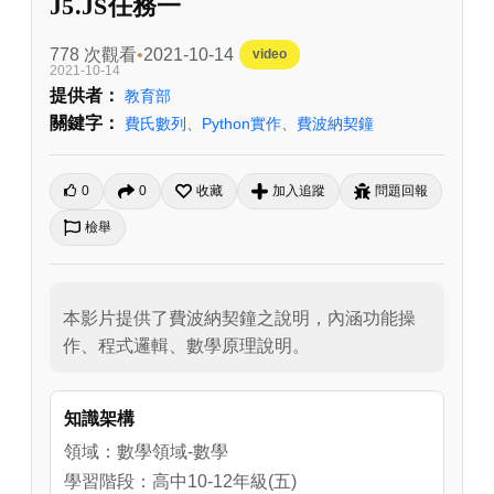
J5.JS任務一
778 次觀看
2021-10-14
video
2021-10-14
提供者：
教育部
關鍵字：
費氏數列
、
Python實作
、
費波納契鐘
0
0
收藏
加入追蹤
問題回報
檢舉
本影片提供了費波納契鐘之說明，內涵功能操
作、程式邏輯、數學原理說明。
知識架構
領域：數學領域-數學
學習階段：高中10-12年級(五)