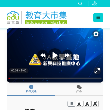
:::
跳到主要內容
:::
00:04
/
5:00
影片資訊
評論