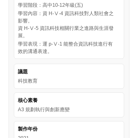
學習階段：高中10-12年級(五)
學習內容：資 H-Ⅴ-4 資訊科技對人類社會之
影響。
資 H-Ⅴ-5 資訊科技相關行業之進路與生涯發
展。
學習表現：運 p-Ⅴ-1 能整合資訊科技進行有
效的溝通表達。
※設 k-Ⅴ-2 能了解科技產業現況及新興科技
發展趨勢。
議題
※設 s-Ⅴ-2 能針對實作需求，有效活用材
料、工具並進行精確加工處理。
科技教育
核心素養
A3 規劃執行與創新應變
製作年份