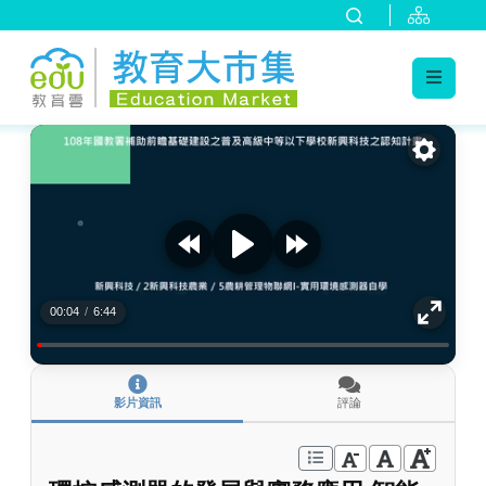
:::
跳到主要內容
:::
00:04
/
6:44
影片資訊
評論