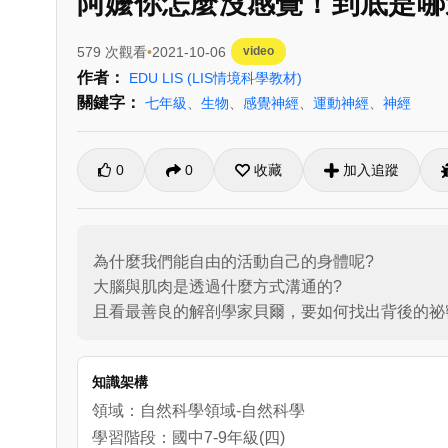
阿嬤你怎麼沒感覺！到底是哪邊
579 次觀看
2021-10-06
video
作者：
EDU LIS
(LIS情境科學教材)
關鍵字：
七年級
、
生物
、
感覺神經
、
運動神經
、
神經
0
0
收藏
加入追蹤
為什麼我們能自由的活動自己的身體呢?

大腦與肌肉是透過什麼方式溝通的?

且看最善良的解剖學家貝爾，要如何找出背後的祕
知識架構
領域：自然科學領域-自然科學
學習階段：國中7-9年級(四)