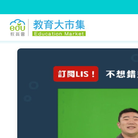
:::
跳到主要內容
:::