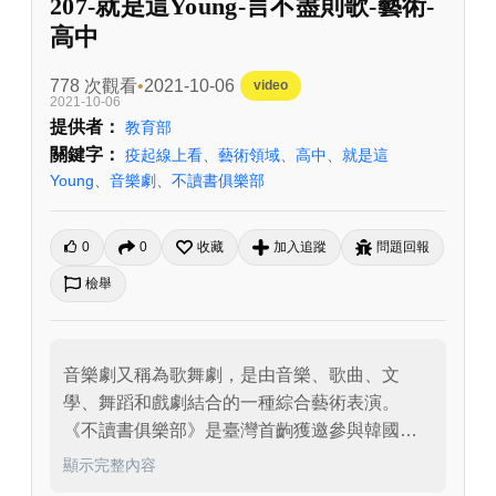
207-就是這Young-言不盡則歌-藝術-
高中
778 次觀看
2021-10-06
video
2021-10-06
提供者：
教育部
關鍵字：
疫起線上看
、
藝術領域
、
高中
、
就是這
Young
、
音樂劇
、
不讀書俱樂部
0
0
收藏
加入追蹤
問題回報
檢舉
音樂劇又稱為歌舞劇，是由音樂、歌曲、文
學、舞蹈和戲劇結合的一種綜合藝術表演。
《不讀書俱樂部》是臺灣首齣獲邀參與韓國大
邱國際音樂劇節的音樂劇作品，這是一齣故事
顯示完整內容
發生在書店的音樂劇。演員們的即興演出也常