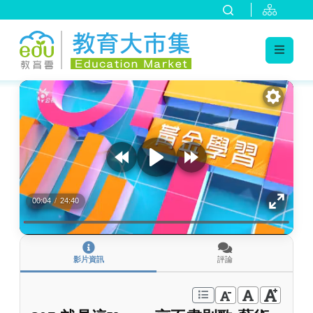
:::
跳到主要內容
:::
00:04
/
24:40
影片資訊
評論