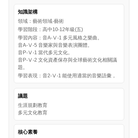
常帶出令人拍案叫絕的意外！現在讓我們一起
知識架構
來認識和了解這群人、這部劇。
領域：藝術領域-藝術
學習階段：高中10-12年級(五)
學習內容：音A-Ⅴ-1 多元風格之樂曲。
音A-Ⅴ-5 音樂家與音樂表演團體。
音P-Ⅴ-1 當代多元文化。
音P-Ⅴ-2 文化資產保存與全球藝術文化相關議
題。
學習表現：音2-Ⅴ-1 能使用適當的音樂語彙，
賞析不同時期與地域的音樂作品，探索音樂與
文化的多元。
議題
音2-Ⅴ-2 能探究樂曲創作背景與文化的關聯，
並闡述自我觀點。
生涯規劃教育
音3-Ⅴ-1 能探究在地及全球藝術文化相關議
多元文化教育
題，並以音樂展現對社會及文化的關懷。
核心素養