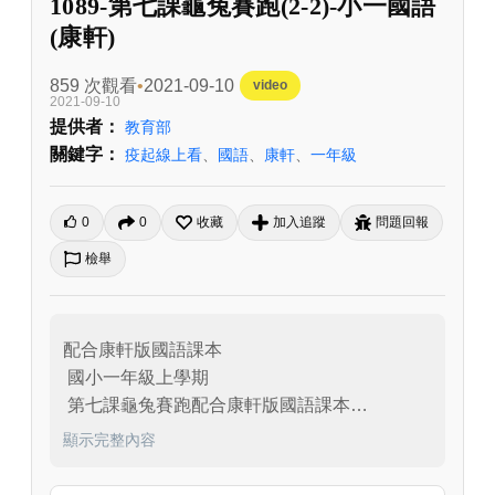
1089-第七課龜兔賽跑(2-2)-小一國語
(康軒)
859 次觀看
2021-09-10
video
2021-09-10
提供者：
教育部
關鍵字：
疫起線上看
、
國語
、
康軒
、
一年級
0
0
收藏
加入追蹤
問題回報
檢舉
配合康軒版國語課本

 國小一年級上學期

 第七課龜兔賽跑配合康軒版國語課本

 國小一年級上學期

顯示完整內容
 第七課龜兔賽跑