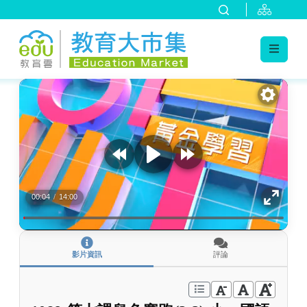
:::
跳到主要內容
:::
00:04
/
14:00
影片資訊
評論