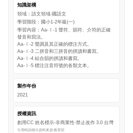
知識架構
領域：語文領域-國語文
學習階段：國小1-2年級(一)
學習內容：Aa-Ⅰ-1 聲符、韻符、介符的正確
發音和寫法。
Aa-Ⅰ-2 聲調及其正確的標注方式。
Aa-Ⅰ-3 二拼音和三拼音的拼讀和書寫。
Aa-Ⅰ-4 結合韻的拼讀和書寫。
Aa-Ⅰ-5 標注注音符號的各類文本。
學習表現：1-Ⅰ-1 養成專心聆聽的習慣，尊重
對方的發言。
製作年份
2-Ⅰ-1 以正確發音流利的說出語意完整的話。
3-Ⅰ-1 正確認念、拼讀及書寫注音符號。
2021
4-Ⅰ-4 養成良好的書寫姿勢，並保持整潔的書
寫習慣。
授權資訊
5-Ⅰ-1 以適切的速率正確地朗讀文本。
創用CC 姓名標示-非商業性-禁止改作 3.0 台灣
引用時請標示資料來源:教育部