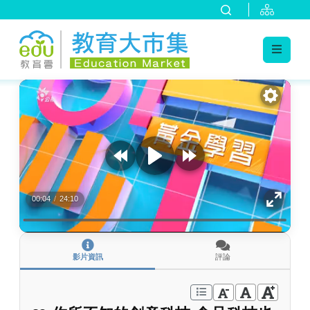
:::
跳到主要內容
:::
00:04
/
24:10
影片資訊
評論