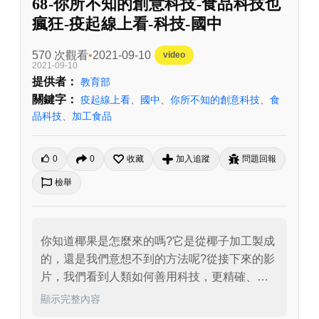
68-你所不知的創意科技-食品科技也
瘋狂-疫起線上看-科技-國中
570 次觀看
2021-09-10
video
2021-09-10
提供者：
教育部
關鍵字：
疫起線上看
、
國中
、
你所不知的創意科技
、
食
品科技
、
加工食品
0
0
收藏
加入追蹤
問題回報
檢舉
你知道椰果是怎麼來的嗎?它是從椰子加工製成
的，還是我們意想不到的方法呢?從接下來的影
片，我們看到人類如何善用科技，更精確、更
便利的製作椰果。不只如此，科學家也徹底分
顯示完整內容
析及了解這項產品的特性，從而延伸出其他的