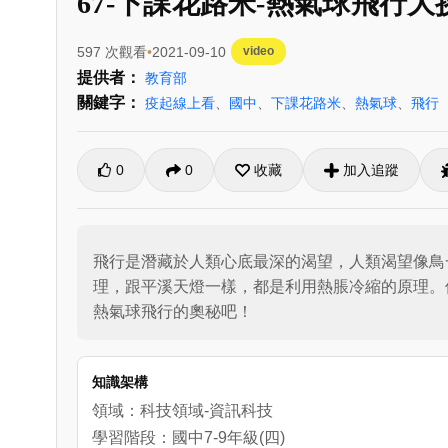
67-下課花路米-熱氣球飛行大
597 次觀看
2021-09-10
video
提供者：
教育部
關鍵字：
疫起線上看
、
國中
、
下課花路米
、
熱氣球
、
飛行
0
0
收藏
加入追蹤
飛行是潛藏於人類心底最深的渴望，人類渴望像鳥
理，跟平溪天燈一樣，都是利用熱脹冷縮的原理。
熱氣球飛行的奧秘吧！
知識架構
領域：科技領域-資訊科技
學習階段：國中7-9年級(四)