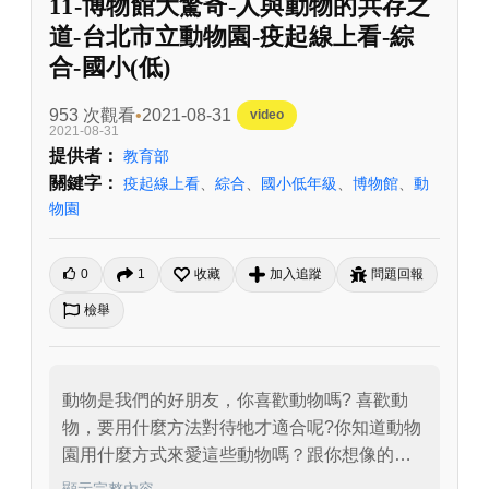
11-博物館大驚奇-人與動物的共存之
道-台北市立動物園-疫起線上看-綜
合-國小(低)
953 次觀看
2021-08-31
video
2021-08-31
提供者：
教育部
關鍵字：
疫起線上看
、
綜合
、
國小低年級
、
博物館
、
動
物園
0
1
收藏
加入追蹤
問題回報
檢舉
動物是我們的好朋友，你喜歡動物嗎? 喜歡動
物，要用什麼方法對待牠才適合呢?你知道動物
園用什麼方式來愛這些動物嗎？跟你想像的方
式有一樣嗎?想像一下，如果我們是動物園裡的
顯示完整內容