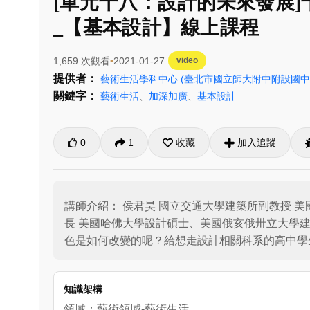
[單元十八：設計的未來發展
_【基本設計】線上課程
1,659 次觀看
2021-01-27
video
提供者：
藝術生活學科中心
(臺北市國立師大附中附設國中
關鍵字：
藝術生活
、
加深加廣
、
基本設計
0
1
收藏
加入追蹤
講師介紹： 侯君昊 國立交通大學建築所副教授 美
長 美國哈佛大學設計碩士、美國俄亥俄卅立大學
色是如何改變的呢？給想走設計相關科系的高中學
知識架構
領域：藝術領域-藝術生活