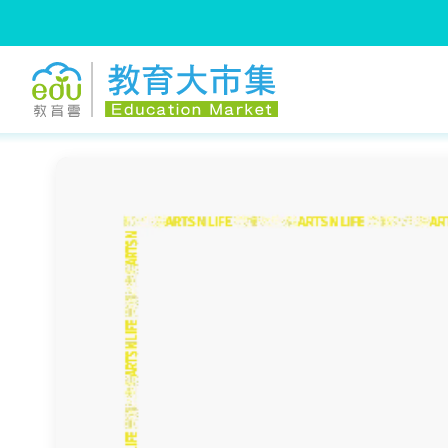
:::
跳到主要內容
:::