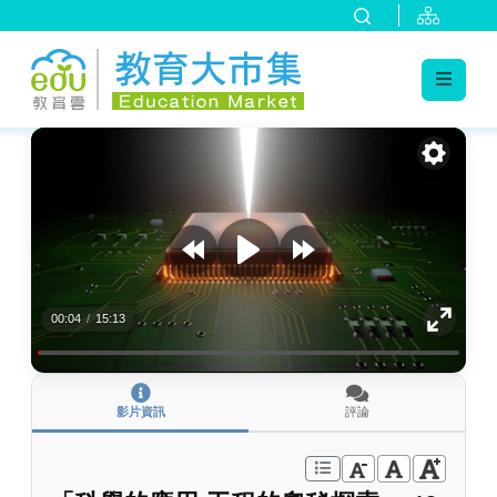
:::
跳到主要內容
:::
00:04
/
15:13
影片資訊
評論