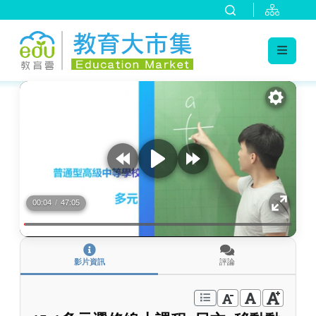
:::
跳到主要內容
:::
00:04
/
47:05
影片資訊
評論