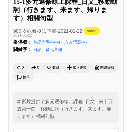
15-1多元選修線上課程_日文_移動動
詞（行きます、来ます、帰りま
す）相關句型
980 次觀看
0 次下載
2021-01-22
video
2021-01-22
提供者：
英語文學科中心
(立左營高中)
關鍵字：
日語
、
多元選修
0
0
收藏
加入追蹤
問題回報
檢舉
本影片提供了多元選修線上課程_日文_ 第十五
週第一節，移動動詞（行きます、来ます、帰
ります）相關句型