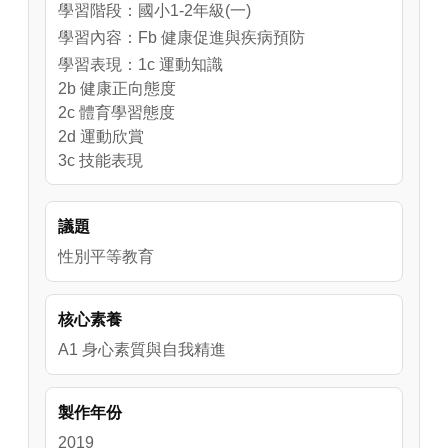
學習階段：國小1-2年級(一)
學習內容：Fb 健康促進與疾病預防
學習表現：1c 運動知識
2b 健康正向態度
2c 體育學習態度
2d 運動欣賞
3c 技能表現
3d 策略運用
4c 運動計畫
議題
4d 運動實踐
性別平等教育
核心素養
A1 身心素質與自我精進
製作年份
2019