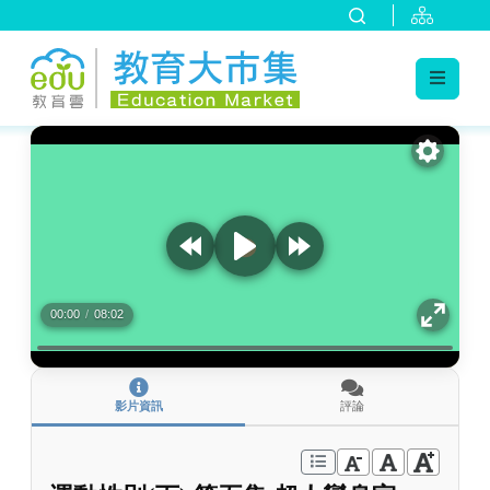
:::
跳到主要內容
:::
00:00
/
08:02
影片資訊
評論