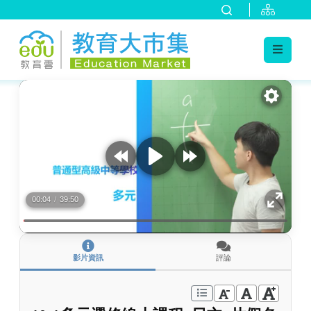
:::
跳到主要內容
:::
00:04
/
39:50
影片資訊
評論