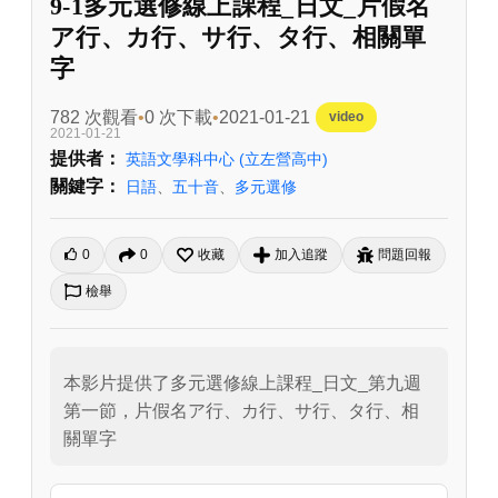
9-1多元選修線上課程_日文_片假名
ア行、カ行、サ行、タ行、相關單
字
782 次觀看
0 次下載
2021-01-21
video
2021-01-21
提供者：
英語文學科中心
(立左營高中)
關鍵字：
日語
、
五十音
、
多元選修
0
0
收藏
加入追蹤
問題回報
檢舉
本影片提供了多元選修線上課程_日文_第九週
第一節，片假名ア行、カ行、サ行、タ行、相
關單字