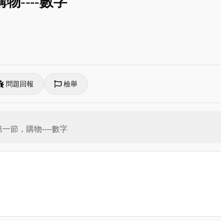
物----數字
問題回報
檢舉
一節，購物----數字