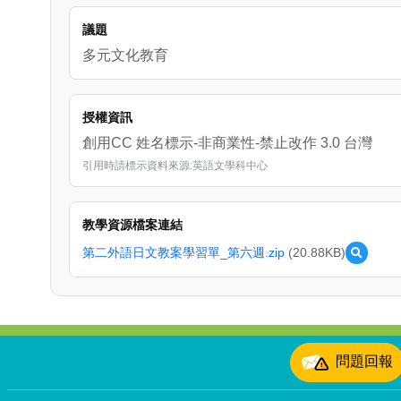
議題
多元文化教育
授權資訊
創用CC 姓名標示-非商業性-禁止改作 3.0 台灣
引用時請標示資料來源:英語文學科中心
教學資源檔案連結
第二外語日文教案學習單_第六週.zip
(20.88KB)
預
覽
第
二
外
語
:::
日
問題回報
文
教