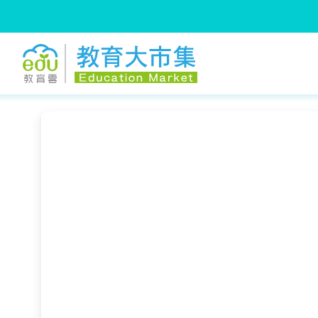
:::
跳到主要內容
:::