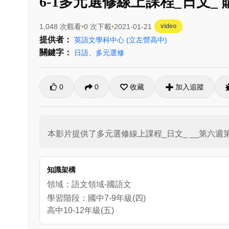
6-1多元選修線上課程_日文_ 購
1,048 次觀看
0 次下載
2021-01-21
video
提供者：
英語文學科中心
(立左營高中)
關鍵字：
日語
、
多元選修
0
0
收藏
加入追蹤
本影片提供了多元選修線上課程_日文_ __第六週第
知識架構
領域：語文領域-國語文
學習階段：國中7-9年級(四)
高中10-12年級(五)