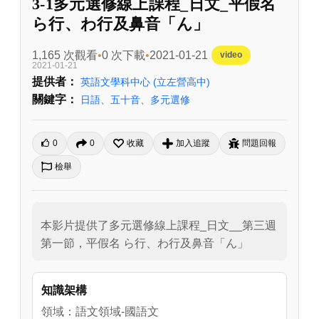
3-1多元選修線上課程_日文_平假名
ら行、わ行及鼻音「ん」
1,165 次觀看
0 次下載
2021-01-21
video
2021-01-21
提供者：
英語文學科中心
(立左營高中)
關鍵字：
日語
、
五十音
、
多元選修
0
0
收藏
加入追蹤
問題回報
檢舉
本影片提供了多元選修線上課程_日文__第三週
第一節，平假名 ら行、わ行及鼻音「ん」
知識架構
領域：語文領域-國語文