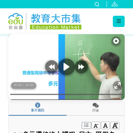
:::
跳到主要內容
:::
00:04
/
42:30
影片資訊
評論