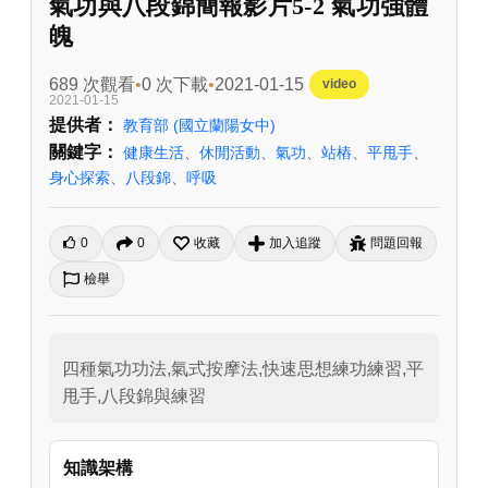
氣功與八段錦簡報影片5-2 氣功強體
魄
689 次觀看
0 次下載
2021-01-15
video
2021-01-15
提供者：
教育部
(國立蘭陽女中)
關鍵字：
健康生活
、
休閒活動
、
氣功
、
站樁
、
平甩手
、
身心探索
、
八段錦
、
呼吸
0
0
收藏
加入追蹤
問題回報
檢舉
四種氣功功法,氣式按摩法,快速思想練功練習,平
甩手,八段錦與練習
知識架構