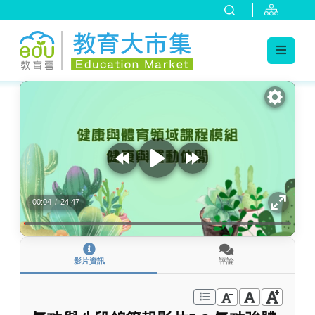
:::
跳到主要內容
:::
00:04
/
24:47
影片資訊
評論