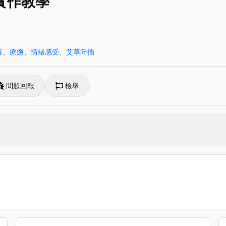
實作教學
落
、
療癒
、
情緒感受
、
艾草阡插
問題回報
檢舉