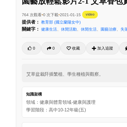
園藝放輕鬆影片2-1 艾草香包
764 次觀看
0 次下載
2021-01-15
video
提供者：
教育部
(國立蘭陽女中)
關鍵字：
健康生活
、
休閒活動
、
休閒生活
、
園藝治療
、
失
0
0
收藏
加入追蹤
艾草盆栽阡插繁植、學生種植與觀察。
知識架構
領域：健康與體育領域-健康與護理
學習階段：高中10-12年級(五)