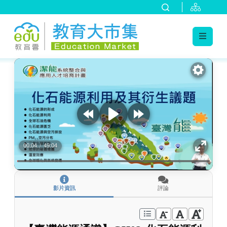
:::
跳到主要內容
:::
00:04
/
49:04
影片資訊
評論