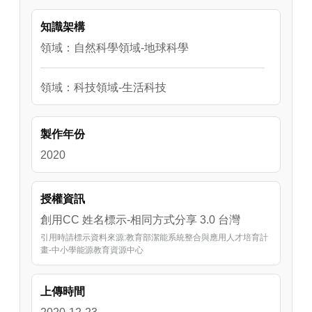
以單獨學習，也可進行一貫式的學習。提供給
知識架構
致力於能源教育的各位來使用。 

教育部潔能系統整合與應用人才培育計畫 製作 

領域：自然科學領域-地球科學
演講人：林大惠教授 

錄製/製作日期：2020年11月26日
領域：科技領域-生活科技
製作年份
2020
授權資訊
創用CC 姓名標示-相同方式分享 3.0 台灣
引用時請標示資料來源:教育部潔能系統整合與應用人才培育計
畫-中小學能源教育資源中心
上傳時間