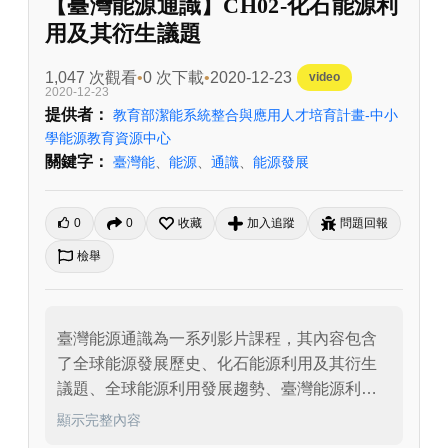
【臺灣能源通識】CH02-化石能源利
用及其衍生議題
1,047 次觀看
0 次下載
2020-12-23
video
2020-12-23
提供者：
教育部潔能系統整合與應用人才培育計畫-中小
學能源教育資源中心
關鍵字：
臺灣能
、
能源
、
通識
、
能源發展
0
0
收藏
加入追蹤
問題回報
檢舉
臺灣能源通識為一系列影片課程，其內容包含
了全球能源發展歷史、化石能源利用及其衍生
議題、全球能源利用發展趨勢、臺灣能源利用
發展趨勢、化石能源利用概述、再生能源利用
顯示完整內容
概述、儲能與系統整合等七段影片，各影片可