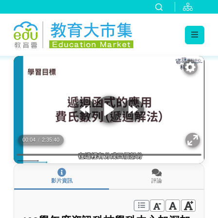
:::
跳到主要內容
:::
00:04
/
2:35:40
影片資訊
評論