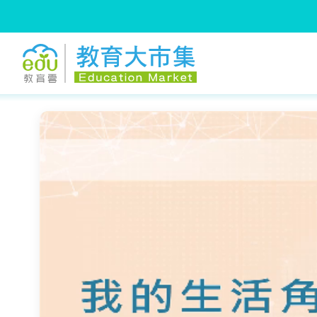
:::
跳到主要內容
:::