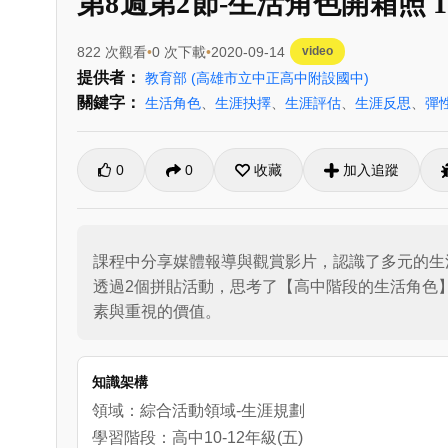
第8週第2節-生活角色開箱照 1
822 次觀看
0 次下載
2020-09-14
video
提供者：
教育部
(高雄市立中正高中附設國中)
關鍵字：
生活角色
、
生涯抉擇
、
生涯評估
、
生涯反思
、
彈
0
0
收藏
加入追蹤
課程中分享媒體報導與觀賞影片，認識了多元的生
透過2個拼貼活動，思考了【高中階段的生活角色
素與重視的價值。
知識架構
領域：綜合活動領域-生涯規劃
學習階段：高中10-12年級(五)