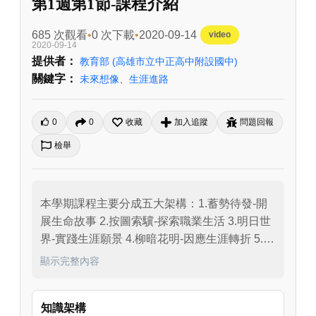
第1週第1節-課程介紹
685 次觀看
0 次下載
2020-09-14
video
2020-09-14
提供者：
教育部
(高雄市立中正高中附設國中)
關鍵字：
未來想像
、
生涯進路
0
0
收藏
加入追蹤
問題回報
檢舉
本學期課程主要分成五大架構：1.蓄勢待發-開
展生命故事 2.按圖索驥-探索職業生活 3.明日世
界-實踐生涯願景 4.柳暗花明-因應生涯轉折 5.裝
備升級-經營自我管理。
顯示完整內容
知識架構