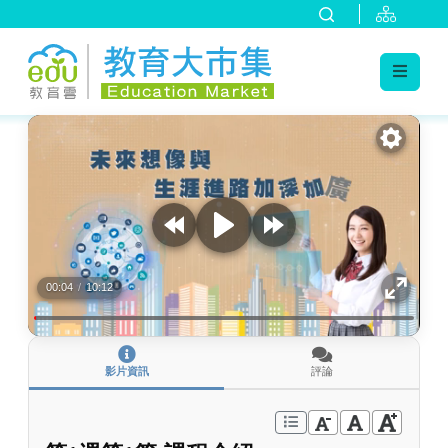
:::
跳到主要內容
:::
00:04
/
10:12
影片資訊
評論