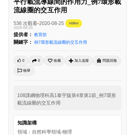
平行載流導線間的作用力_例7環形載
流線圈的交互作用
536 次觀看
2020-08-25
video
2020-08-25
提供者：
教育部
關鍵字：
例7環形載流線圈的交互作用
0
0
收藏
加入追蹤
問題回報
檢舉
108課綱物理科高1泰宇版第4章第1節_例7環形
載流線圈的交互作用
知識架構
領域：自然科學領域-物理