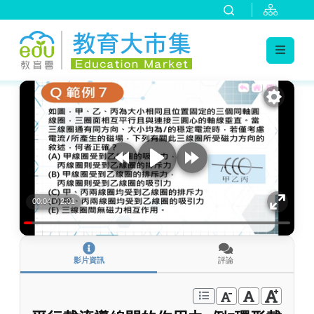
:::
跳到主要內容
:::
00:04
/
2:01
影片資訊
評論