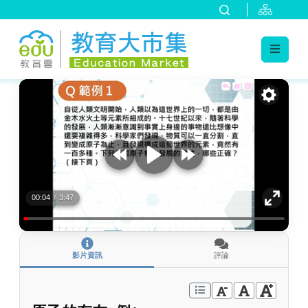
:::
跳到主要內容
:::
00:04
/
3:47
影片資訊
評論