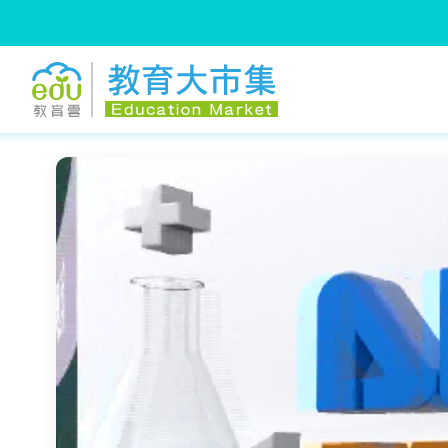
:::
跳到主要內容
:::