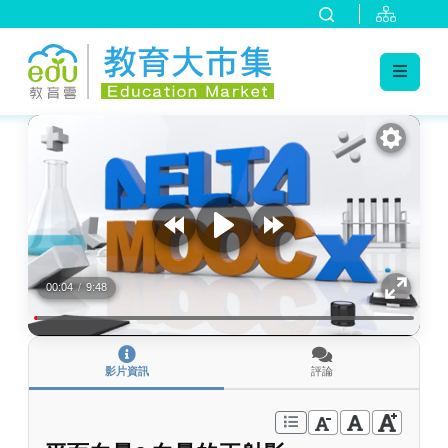
:::
跳到主要內容
:::
00:04
/
9:48
影片資訊
評論