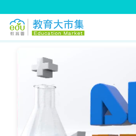
:::
跳到主要內容
:::