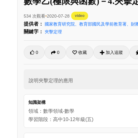
數學乙(極限與函數)－4.夾擊
534 次觀看
2020-07-28
video
提供者：
國家教育研究院、教育部國民及學前教育署、財
關鍵字：
夾擊定理
0
0
收藏
加入追蹤
說明夾擊定理的應用
知識架構
領域：數學領域-數學
學習階段：高中10-12年級(五)