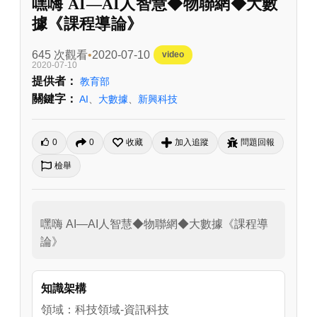
嘿嗨 AI—AI人智慧◆物聯網◆大數
據《課程導論》
645 次觀看
2020-07-10
video
2020-07-10
提供者：
教育部
關鍵字：
AI
、
大數據
、
新興科技
0
0
收藏
加入追蹤
問題回報
檢舉
嘿嗨 AI—AI人智慧◆物聯網◆大數據《課程導
論》
知識架構
領域：科技領域-資訊科技