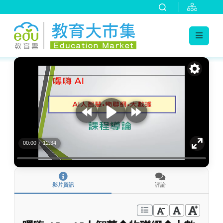
:::
跳到主要內容
:::
00:00
/
12:34
影片資訊
評論