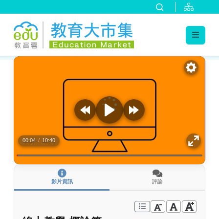
:::
跳到主要內容
:::
00:04
/
10:40
影片資訊
評論