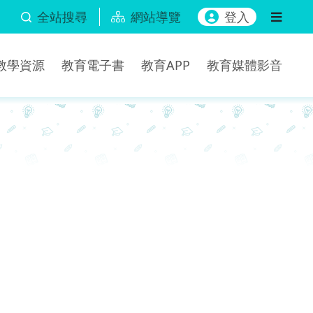
全站搜尋
網站導覽
登入
b教學資源
教育電子書
教育APP
教育媒體影音