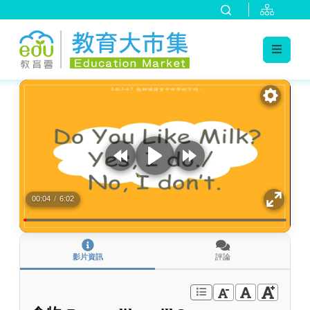
:::
跳到主要內容
:::
00:04
/
6:02
影片資訊
評論