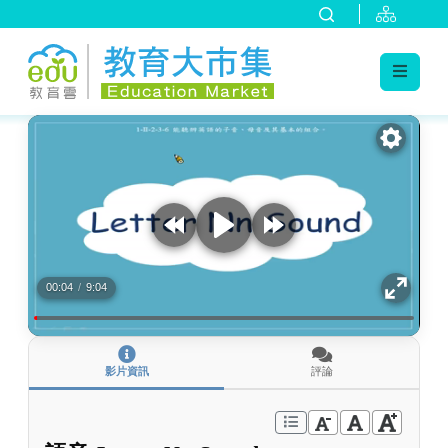
:::
跳到主要內容
:::
00:04
/
9:04
影片資訊
評論